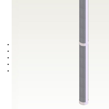
Calentadores de inmersión en Ø12 mm.
Calentadores de inmersión en Ø51 mm.
Estrellas de titanio
Porta ánodos
Porta bolas cilíndrico Ø60mm. en espiral de varilla de
acero
Galería
Contacto