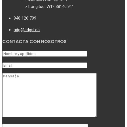
> Longitud: W1º 38’ 40.91’’
948 126 799
adg@adgsl.es
CONTACTA CON NOSOTROS