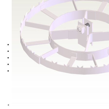
Calentadores de inmersión en Ø12 mm.
Calentadores de inmersión en Ø51 mm.
Estrellas de titanio
Porta ánodos
Porta bolas cilíndrico Ø60mm. en espiral de varilla de
acero
Galería
Contacto