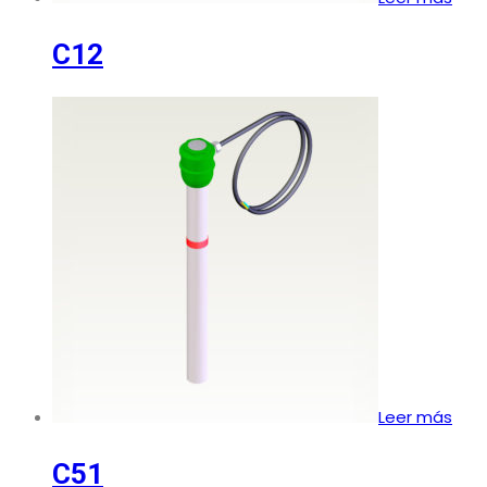
C12
Leer más
C51