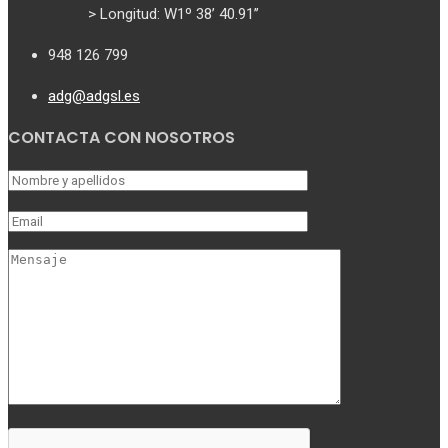
> Longitud: W1º 38’ 40.91’’
948 126 799
adg@adgsl.es
CONTACTA CON NOSOTROS