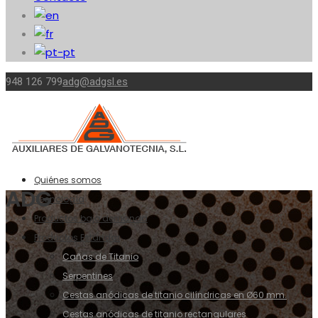
948 126 799
adg@adgsl.es
Quiénes somos
ADG
Tecnología
Productos bajo demanda
Productos Estándar
Cañas de Titanio
Serpentines
Cestas anódicas de titanio cilíndricas en Ø60 mm.
Cestas anódicas de titanio rectangulares